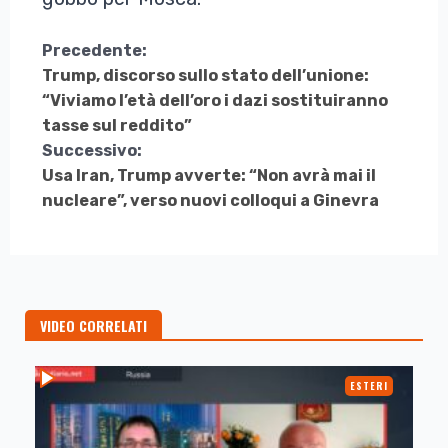
Continua
Precedente:
Trump, discorso sullo stato dell’unione:
a
“Viviamo l’età dell’oro i dazi sostituiranno
Leggere
tasse sul reddito”
Successivo:
Usa Iran, Trump avverte: “Non avrà mai il
nucleare”, verso nuovi colloqui a Ginevra
VIDEO CORRELATI
ESTERI