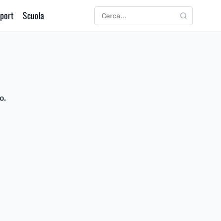
port
Scuola
CERCA
Cerca:
o.