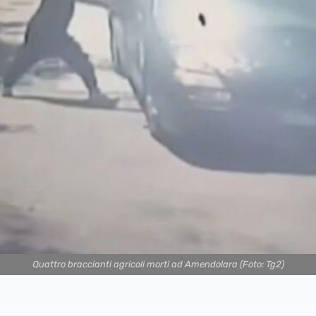
Quattro braccianti agricoli morti ad Amendolara (Foto: Tg2)