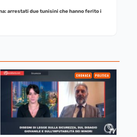
a: arrestati due tunisini che hanno ferito i
CRONACA
POLITICA