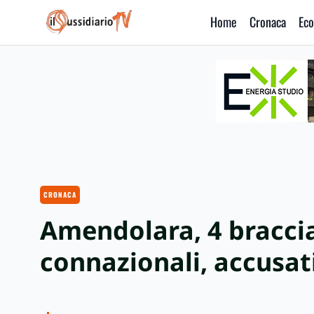
Home
Cronaca
Eco
IlSussidiario TV
CRONACA
Amendolara, 4 braccia
connazionali, accusat