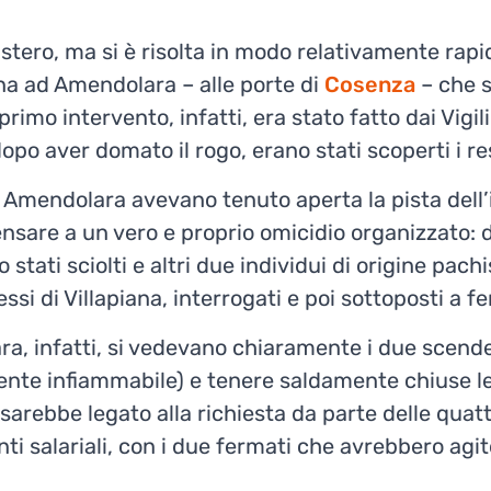
tero, ma si è risolta in modo relativamente rapid
ana ad Amendolara – alle porte di
Cosenza
– che si
 primo intervento, infatti, era stato fatto dai Vigi
opo aver domato il rogo, erano stati scoperti i re
 Amendolara avevano tenuto aperta la pista dell’i
sare a un vero e proprio omicidio organizzato: d
 stati sciolti e altri due individui di origine pach
essi di Villapiana, interrogati e poi sottoposti a 
ra, infatti, si vedevano chiaramente i due scender
nte infiammabile) e tenere saldamente chiuse le p
arebbe legato alla richiesta da parte delle quatt
ti salariali, con i due fermati che avrebbero agito