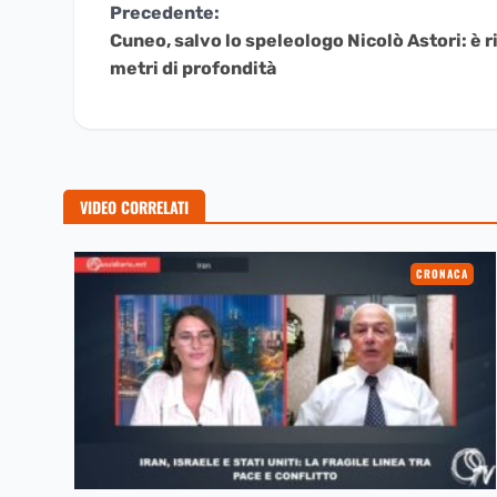
Continua
Precedente:
Cuneo, salvo lo speleologo Nicolò Astori: è 
a
metri di profondità
Leggere
VIDEO CORRELATI
CRONACA