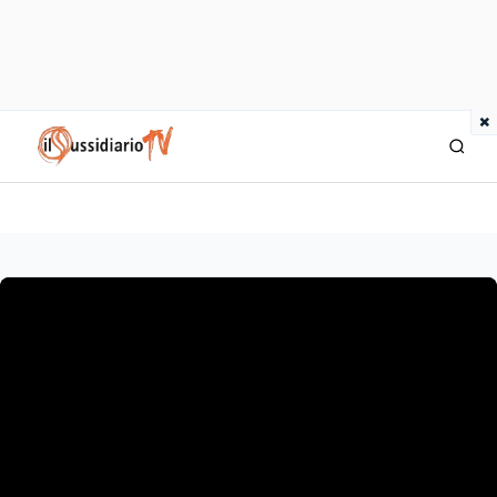
×
IlSussidiario TV