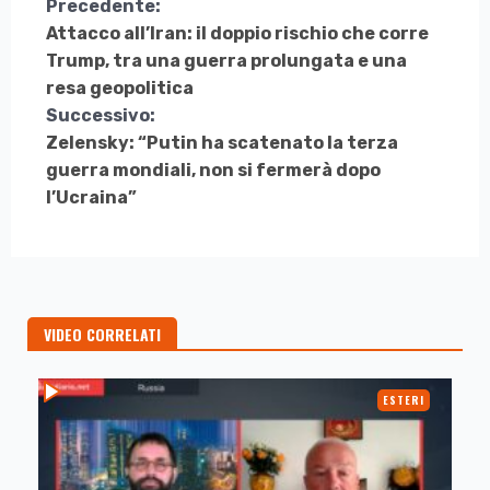
Continua
Precedente:
Attacco all’Iran: il doppio rischio che corre
a
Trump, tra una guerra prolungata e una
Leggere
resa geopolitica
Successivo:
Zelensky: “Putin ha scatenato la terza
guerra mondiali, non si fermerà dopo
l’Ucraina”
VIDEO CORRELATI
ESTERI