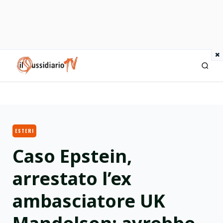
×
IlSussidiario TV
ESTERI
Caso Epstein,
arrestato l’ex
ambasciatore UK