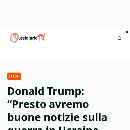
×
IlSussidiario TV
ESTERI
Donald Trump:
“Presto avremo
buone notizie sulla