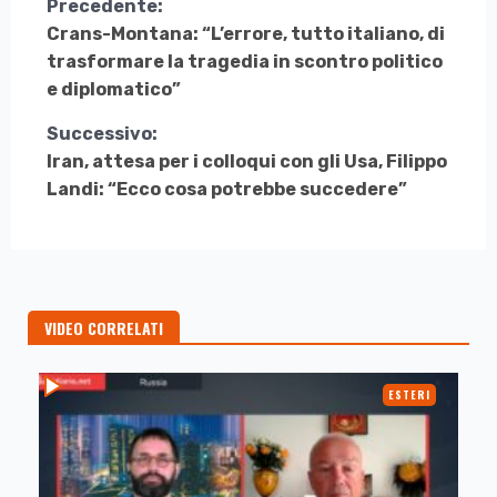
Continua
Precedente:
Crans-Montana: “L’errore, tutto italiano, di
a
trasformare la tragedia in scontro politico
Leggere
e diplomatico”
Successivo:
Iran, attesa per i colloqui con gli Usa, Filippo
Landi: “Ecco cosa potrebbe succedere”
VIDEO CORRELATI
ESTERI