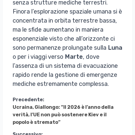
senza strutture mediche terrestri.
Finora l’esplorazione spaziale umana si è
concentrata in orbita terrestre bassa,
ma le sfide aumentano in maniera
esponenziale visto che all’orizzonte ci
sono permanenze prolungate sulla
Luna
o per i viaggi verso
Marte
, dove
l’assenza di un sistema di evacuazione
rapido rende la gestione di emergenze
mediche estremamente complessa.
Continua
Precedente:
Ucraina, Giallongo: “Il 2026 è l’anno della
a
verità, l’UE non può sostenere Kiev e il
Leggere
popolo è stremato”
Successivo: