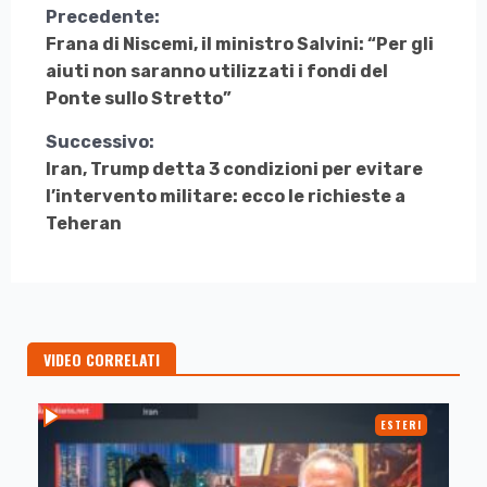
Continua
Precedente:
Frana di Niscemi, il ministro Salvini: “Per gli
a
aiuti non saranno utilizzati i fondi del
Leggere
Ponte sullo Stretto”
Successivo:
Iran, Trump detta 3 condizioni per evitare
l’intervento militare: ecco le richieste a
Teheran
VIDEO CORRELATI
ESTERI