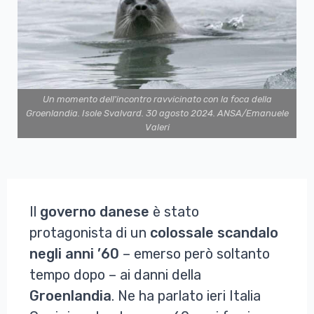
Un momento dell'incontro ravvicinato con la foca della
Groenlandia. Isole Svalvard. 30 agosto 2024. ANSA/Emanuele
Valeri
Il
governo danese
è stato
protagonista di un
colossale scandalo
negli anni ’60
– emerso però soltanto
tempo dopo – ai danni della
Groenlandia
. Ne ha parlato ieri Italia