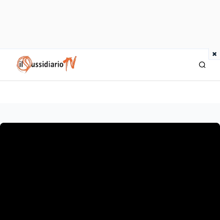
×
IlSussidiario TV