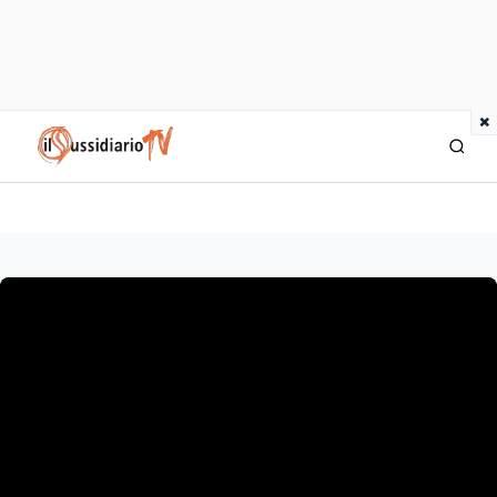
×
IlSussidiario TV