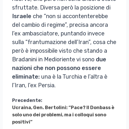
sfruttate. Diversa però la posizione di
Israele
che “non si accontenterebbe
del cambio di regime”, precisa ancora
l’ex ambasciatore, puntando invece
sulla “frantumazione dell’Iran”, cosa che
però è impossibile visto che stando a
Bradanini in Medioriente vi sono
due
nazioni che non possono essere
eliminate:
una è la Turchia e l’altra è
l’Iran, l’ex Persia.
Continua
Precedente:
Ucraina, Gen. Bertolini: “Pace? Il Donbass è
a
solo uno dei problemi, ma i colloqui sono
Leggere
positivi”