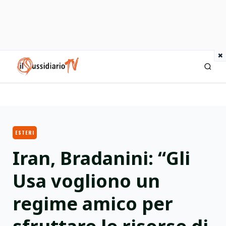
×
IlSussidiario TV
ESTERI
Iran, Bradanini: “Gli
Usa vogliono un
regime amico per