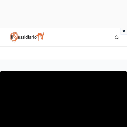
×
IlSussidiario TV