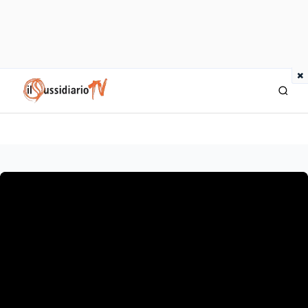
×
IlSussidiario TV