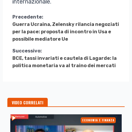
internazionale.
Continua
Precedente:
Guerra Ucraina, Zelensky rilancia negoziati
a
per la pace: proposta di incontro in Usa e
Leggere
possibile mediatore Ue
Successivo:
BCE, tassi invariati e cautela di Lagarde: la
politica monetaria va al traino dei mercati
VIDEO CORRELATI
ECONOMIA E FINANZA