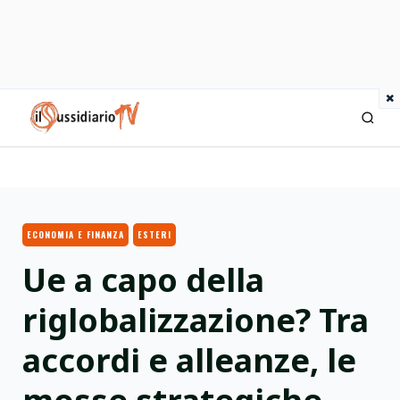
×
IlSussidiario TV
ECONOMIA E FINANZA
ESTERI
Ue a capo della
riglobalizzazione? Tra
accordi e alleanze, le