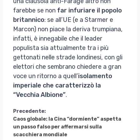
una clausola anti-Farage altro non
farebbe se non
far infuriare il popolo
britannico
: se all’UE (e a Starmer e
Marcon) non piace la deriva trumpiana,
infatti, è innegabile che il leader
populista sia attualmente tra i più
gettonati nelle strade londinesi, con gli
elettori che sembrano chiedere a gran
voce un ritorno a quell’
isolamento
imperiale che caratterizzò la
“Vecchia Albione”
.
Continua
Precedente:
Caos globale: la Cina “dormiente” aspetta
a
un passo falso per affermarsi sulla
Leggere
scacchiera mondiale