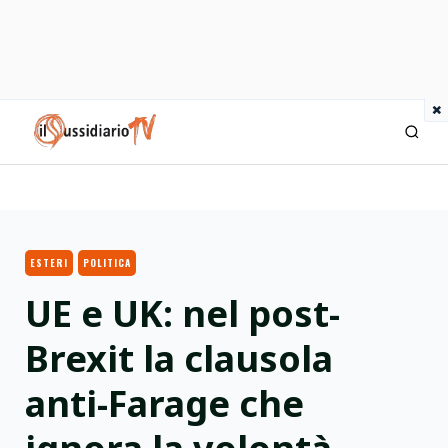
×
IlSussidiario TV
ESTERI
POLITICA
UE e UK: nel post-
Brexit la clausola
anti-Farage che