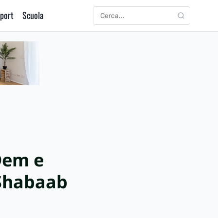
port
Scuola
CERCA
Cerca:
Dem e
-Shabaab