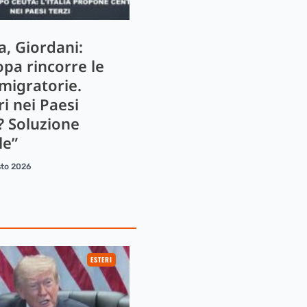
a, Giordani:
opa rincorre le
 migratorie.
i nei Paesi
? Soluzione
le”
sto 2026
ESTERI