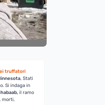
i truffatori
innesota
, Stati
o. Si indaga in
-Shabaab,
il ramo
 morti,