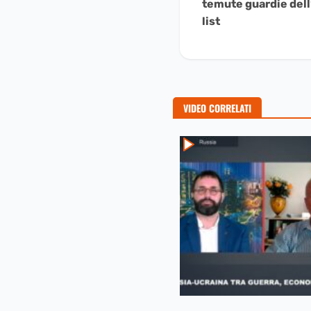
temute guardie dell’
Leggere
list
VIDEO CORRELATI