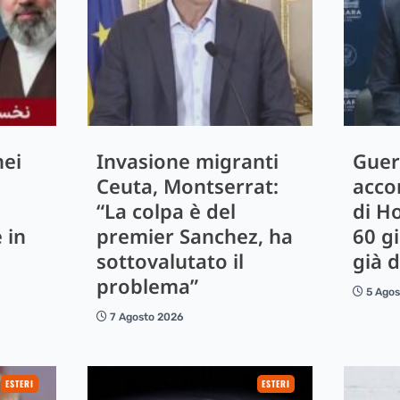
ei
Invasione migranti
Guer
Ceuta, Montserrat:
acco
“La colpa è del
di H
 in
premier Sanchez, ha
60 g
sottovalutato il
già 
problema”
5 Ago
7 Agosto 2026
ESTERI
ESTERI