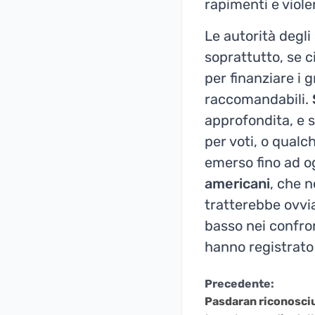
rapimenti e viole
Le autorità degli 
soprattutto, se c
per finanziare i 
raccomandabili.
approfondita, e s
per voti, o qualc
emerso fino ad 
americani
, che 
tratterebbe ovv
basso nei confron
hanno registrato u
Continua
Precedente:
Pasdaran riconosciut
a