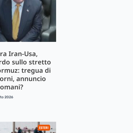
ra Iran-Usa,
rdo sullo stretto
ormuz: tregua di
iorni, annuncio
domani?
sto 2026
ESTERI