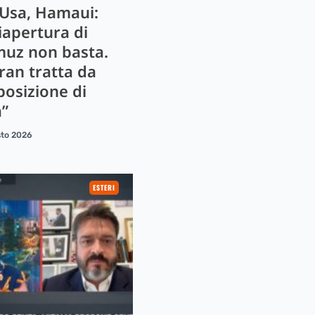
 Usa, Hamaui:
iapertura di
uz non basta.
ran tratta da
posizione di
a”
sto 2026
ESTERI