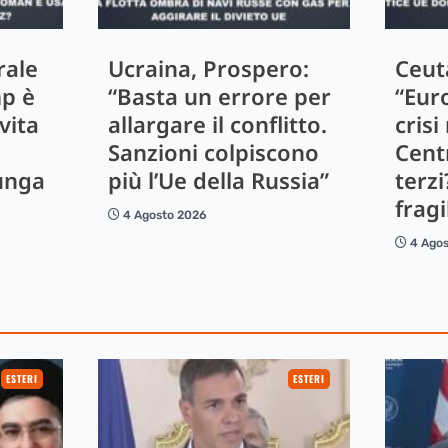
rale
Ucraina, Prospero:
Ceut
mp è
“Basta un errore per
“Eur
vita
allargare il conflitto.
crisi
Sanzioni colpiscono
Centr
unga
più l’Ue della Russia”
terzi
fragi
4 Agosto 2026
4 Ago
ESTERI
ESTERI