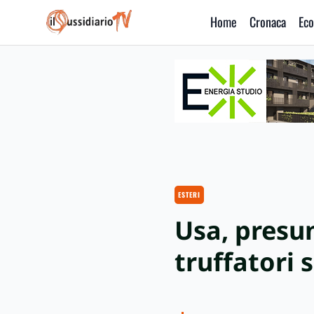
Home
Cronaca
Eco
IlSussidiario TV
ESTERI
Usa, presu
truffatori