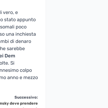
i vero, e
lo stato appunto
i somali poco
so una inchiesta
cambi di denaro
 che sarebbe
dei Dem
lte. Si
’ennesimo colpo
ltimo anno e mezzo
Successivo:
lensky deve prendere