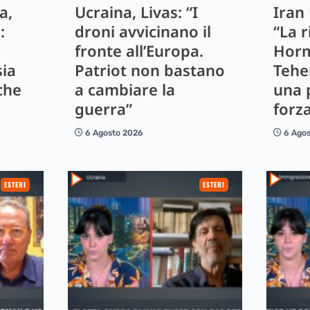
a,
Ucraina, Livas: “I
Iran
:
droni avvicinano il
“La r
fronte all’Europa.
Horm
sia
Patriot non bastano
Tehe
che
a cambiare la
una 
guerra”
forz
6 Agosto 2026
6 Ago
ESTERI
ESTERI