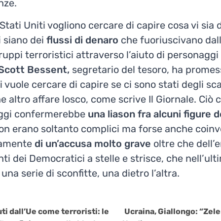
nze.
Stati Uniti vogliono cercare di capire cosa vi sia d
i siano dei
flussi di denaro
che fuoriuscivano dal
gruppi terroristici attraverso l’aiuto di personagg
Scott Bessent,
segretario del tesoro, ha promes
i vuole cercare di capire se ci sono stati degli s
he altro affare losco, come scrive Il Giornale. Ciò
oggi confermerebbe
una liason fra alcuni figure 
non erano soltanto complici ma forse anche coinvo
iamente
di un’accusa molto grave
oltre che dell
ti dei Democratici a stelle e strisce, che nell’u
na serie di sconfitte, una dietro l’altra.
i dall’Ue come terroristi: le
Ucraina, Giallongo: “Ze