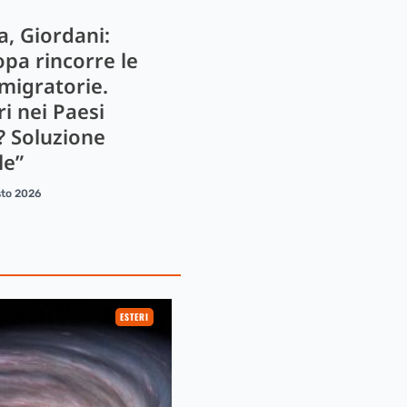
a, Giordani:
opa rincorre le
 migratorie.
i nei Paesi
? Soluzione
le”
sto 2026
ESTERI