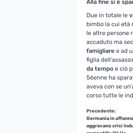
Alla fine si è sp
Due in totale le
v
bimbo la cui età 
le altre persone 
accaduto ma seco
famigliare
e ad u
figlia dell’assas
da tempo
e ciò 
56enne ha sparat
aveva con se un’a
corso tutte le in
Continua
Precedente:
Germania in affanno:
a
aggravano crisi indu