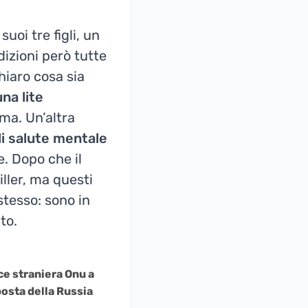
uoi tre figli, un
izioni però tutte
hiaro cosa sia
una lite
ma. Un’altra
di salute mentale
e. Dopo che il
ller, ma questi
stesso: sono in
to.
ce straniera Onu a
oposta della Russia