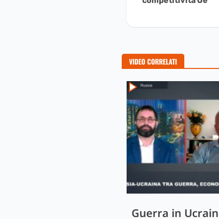
Leggere
competitività Ue
VIDEO CORRELATI
Guerra in Ucrain