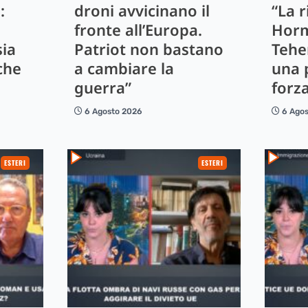
:
droni avvicinano il
“La r
fronte all’Europa.
Horm
sia
Patriot non bastano
Tehe
che
a cambiare la
una 
guerra”
forz
6 Agosto 2026
6 Ago
ESTERI
ESTERI