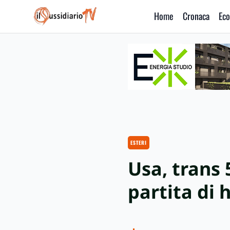
Home
Cronaca
Eco
IlSussidiario TV
ESTERI
Usa, trans 
partita di 