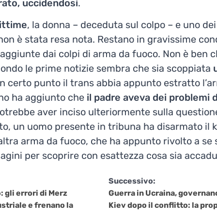
arato, uccidendosi
.
ittime
, la donna – deceduta sul colpo – e uno dei s
non è stata resa nota. Restano in gravissime cond
raggiunte dai colpi di arma da fuoco. Non è ben c
ndo le prime notizie sembra che sia scoppiata
n certo punto il trans abbia appunto estratto l’ar
sino ha aggiunto che
il padre aveva dei problemi 
potrebbe aver inciso ulteriormente sulla question
o, un uomo presente in tribuna ha disarmato il ki
ltra arma da fuoco, che ha appunto rivolto a se 
dagini per scoprire con esattezza cosa sia accadu
Successivo:
 gli errori di Merz
Guerra in Ucraina, governan
striale e frenano la
Kiev dopo il conflitto: la pr