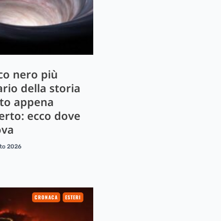
uco nero più
ario della storia
ato appena
erto: ecco dove
ova
to 2026
CRONACA
ESTERI