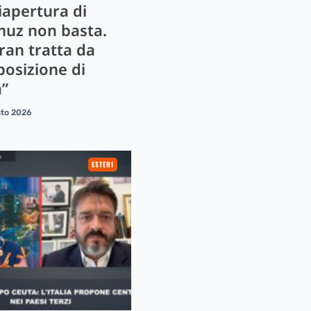
iapertura di
uz non basta.
ran tratta da
posizione di
a”
sto 2026
ESTERI