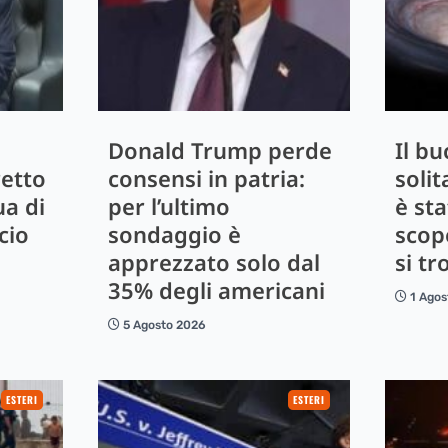
,
Donald Trump perde
Il b
retto
consensi in patria:
solit
ua di
per l’ultimo
è st
cio
sondaggio è
scop
apprezzato solo dal
si tr
35% degli americani
1 Agos
5 Agosto 2026
ESTERI
ESTERI