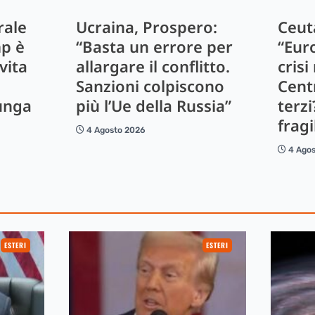
rale
Ucraina, Prospero:
Ceut
mp è
“Basta un errore per
“Eur
vita
allargare il conflitto.
crisi
Sanzioni colpiscono
Centr
unga
più l’Ue della Russia”
terzi
fragi
4 Agosto 2026
4 Ago
ESTERI
ESTERI