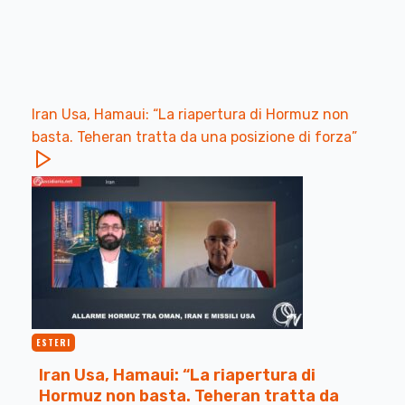
Iran Usa, Hamaui: “La riapertura di Hormuz non
basta. Teheran tratta da una posizione di forza”
ESTERI
Iran Usa, Hamaui: “La riapertura di
Hormuz non basta. Teheran tratta da