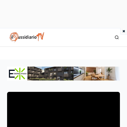
×
IlSussidiario TV