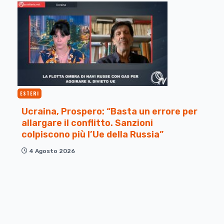
ESTERI
Ucraina, Prospero: “Basta un errore per
allargare il conflitto. Sanzioni
colpiscono più l’Ue della Russia”
4 Agosto 2026