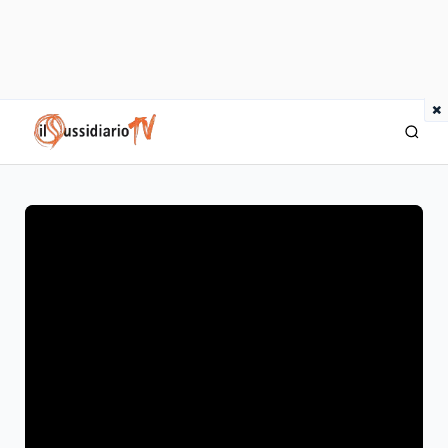
×
IlSussidiario TV