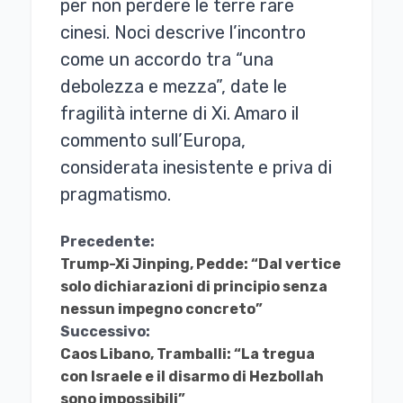
per non perdere le terre rare
cinesi. Noci descrive l’incontro
come un accordo tra “una
debolezza e mezza”, date le
fragilità interne di Xi. Amaro il
commento sull’Europa,
considerata inesistente e priva di
pragmatismo.
Continua
Precedente:
Trump-Xi Jinping, Pedde: “Dal vertice
a
solo dichiarazioni di principio senza
Leggere
nessun impegno concreto”
Successivo:
Caos Libano, Tramballi: “La tregua
con Israele e il disarmo di Hezbollah
sono impossibili”