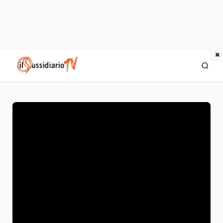
×
IlSussidiario TV