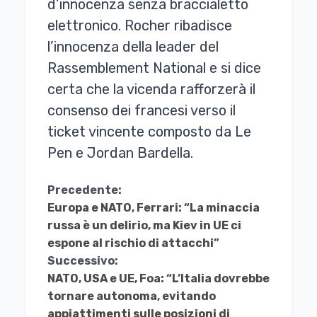
d’innocenza senza braccialetto
elettronico. Rocher ribadisce
l’innocenza della leader del
Rassemblement National e si dice
certa che la vicenda rafforzerà il
consenso dei francesi verso il
ticket vincente composto da Le
Pen e Jordan Bardella.
Continua
Precedente:
Europa e NATO, Ferrari: “La minaccia
a
russa è un delirio, ma Kiev in UE ci
Leggere
espone al rischio di attacchi”
Successivo:
NATO, USA e UE, Foa: “L’Italia dovrebbe
tornare autonoma, evitando
appiattimenti sulle posizioni di