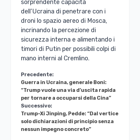
sorprendente capacità
dell’Ucraina di penetrare con i
droni lo spazio aereo di Mosca,
incrinando la percezione di
sicurezza interna e alimentando i
timori di Putin per possibili colpi di
mano interni al Cremlino.
Continua
Precedente:
Guerra in Ucraina, generale Boni:
a
“Trump vuole una via d’uscita rapida
Leggere
per tornare a occuparsi della Cina”
Successivo:
Trump-Xi Jinping, Pedde: “Dal vertice
solo dichiarazioni di principio senza
nessun impegno concreto”