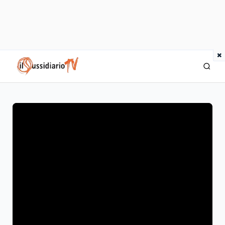
×
IlSussidiario TV