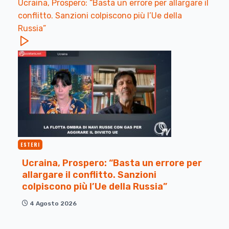
Ucraina, Prospero: “Basta un errore per allargare il
conflitto. Sanzioni colpiscono più l’Ue della
Russia”
ESTERI
Ucraina, Prospero: “Basta un errore per
allargare il conflitto. Sanzioni
colpiscono più l’Ue della Russia”
4 Agosto 2026