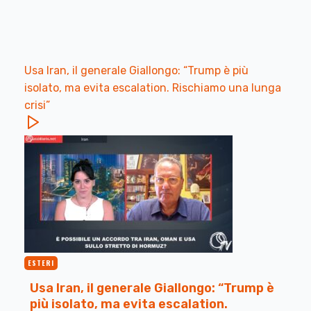
Usa Iran, il generale Giallongo: “Trump è più
isolato, ma evita escalation. Rischiamo una lunga
crisi”
ESTERI
Usa Iran, il generale Giallongo: “Trump è
più isolato, ma evita escalation.