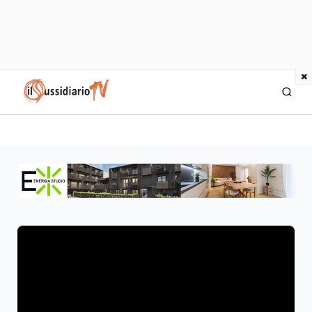
×
IlSussidiario TV