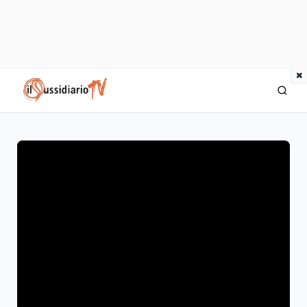
×
IlSussidiario TV