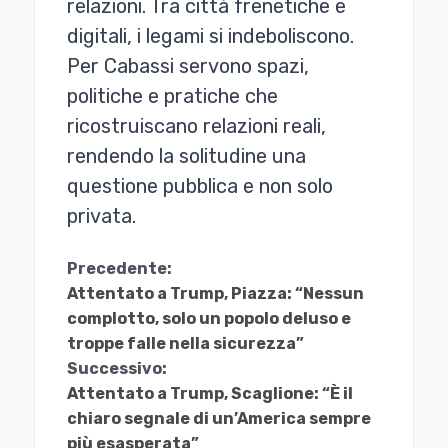
relazioni. Tra città frenetiche e
digitali, i legami si indeboliscono.
Per Cabassi servono spazi,
politiche e pratiche che
ricostruiscano relazioni reali,
rendendo la solitudine una
questione pubblica e non solo
privata.
Continua
Precedente:
Attentato a Trump, Piazza: “Nessun
a
complotto, solo un popolo deluso e
Leggere
troppe falle nella sicurezza”
Successivo:
Attentato a Trump, Scaglione: “È il
chiaro segnale di un’America sempre
più esasperata”