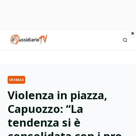
×
IlSussidiario TV
CRONACA
Violenza in piazza,
Capuozzo: “La
tendenza si è