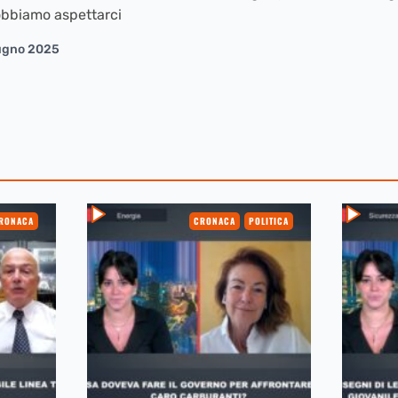
obbiamo aspettarci
ugno 2025
RONACA
CRONACA
POLITICA