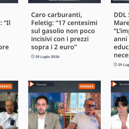
Caro carburanti,
DDL 
 “Il
Feletig: “17 centesimi
Mare
sul gasolio non poco
“L’im
incisivi con i prezzi
anni
pre
sopra i 2 euro”
educ
nece
29 Luglio 2026
29 Lug
RONACA
CRONACA