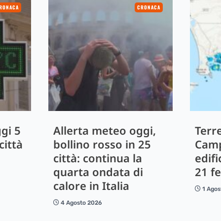
RONACA
CRONACA
gi 5
Allerta meteo oggi,
Terr
città
bollino rosso in 25
Camp
città: continua la
edifi
quarta ondata di
21 fe
calore in Italia
1 Agos
4 Agosto 2026