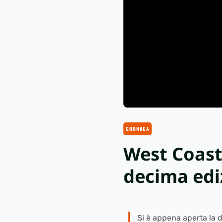
CRONACA
West Coast
decima edi
Si è appena aperta la d