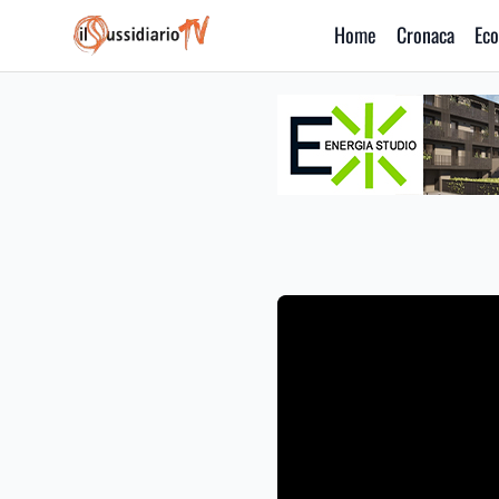
Home
Cronaca
Eco
IlSussidiario TV