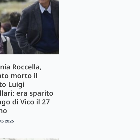
nia Roccella,
ato morto il
to Luigi
lari: era sparito
ago di Vico il 27
no
sto 2026