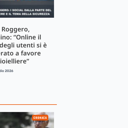
 Roggero,
ino: “Online il
egli utenti si è
erato a favore
ioielliere”
lio 2026
CRONACA