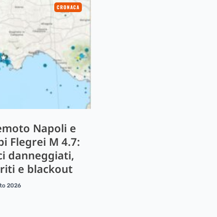
CRONACA
emoto Napoli e
i Flegrei M 4.7:
ci danneggiati,
riti e blackout
to 2026