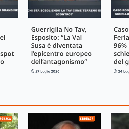
Guerriglia No Tav,
Caso
el
Esposito: “La Val
Ferla
Susa è diventata
96% d
tspot
l’epicentro europeo
schi
to
dell’antagonismo”
del g
27 Luglio 2026
24 Lug
RONACA
CRONACA