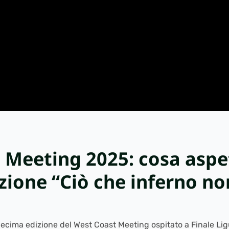
 Meeting 2025: cosa aspet
zione “Ciò che inferno no
ecima edizione del West Coast Meeting ospitato a Finale Ligu