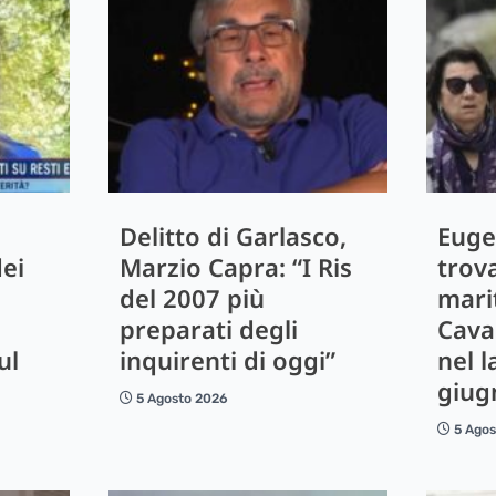
Delitto di Garlasco,
Euge
dei
Marzio Capra: “I Ris
trov
del 2007 più
mari
preparati degli
Caval
ul
inquirenti di oggi”
nel l
giug
5 Agosto 2026
5 Ago