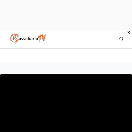
×
IlSussidiario TV