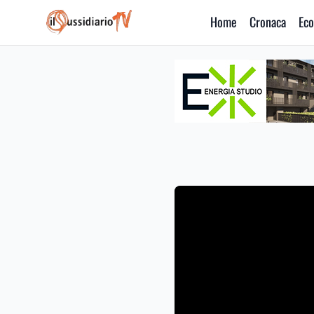
Home
Cronaca
Eco
IlSussidiario TV