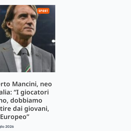
SPORT
rto Mancini, neo
alia: “I giocatori
ono, dobbiamo
tire dai giovani,
l’Europeo”
lio 2026