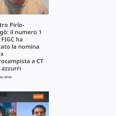
ro Pirlo-
gò: il numero 1
a FIGC ha
cato la nomina
ex
rocampista a CT
 azzurri
lio 2026
SPORT