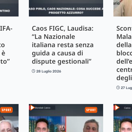
IFA-
Caos FIGC, Laudisa:
Scont
“La Nazionale
Mala
to
italiana resta senza
dell
 è
guida a causa di
bloc
to”
dispute gestionali”
dell’
cent
28 Luglio 2026
degli
27 Lug
SPORT
SPORT