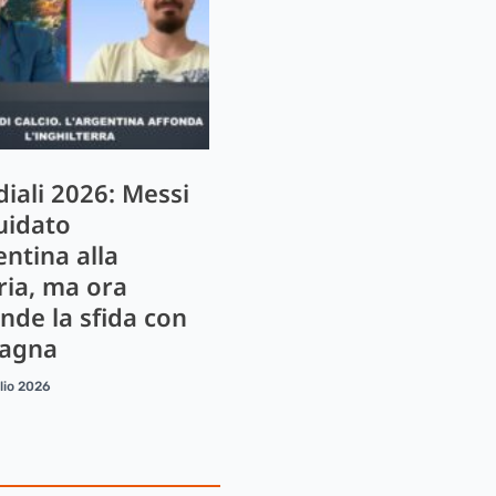
iali 2026: Messi
uidato
entina alla
ria, ma ora
ende la sfida con
pagna
lio 2026