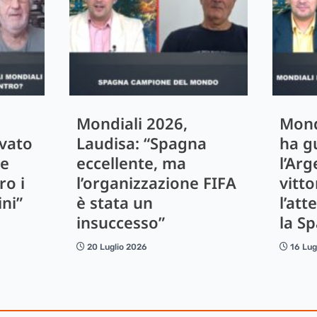
Mondiali 2026,
Mond
ivato
Laudisa: “Spagna
ha g
le
eccellente, ma
l’Arg
ro i
l’organizzazione FIFA
vitto
ini”
è stata un
l’att
insuccesso”
la S
20 Luglio 2026
16 Lug