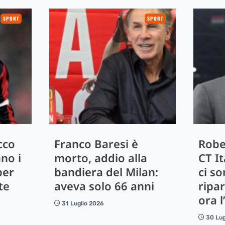
SPORT
SPORT
cco
Franco Baresi è
Robe
no i
morto, addio alla
CT It
per
bandiera del Milan:
ci s
te
aveva solo 66 anni
ripar
ora 
31 Luglio 2026
30 Lug