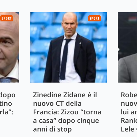
SPORT
SPORT
 dopo
Zinedine Zidane è il
Robe
tino
nuovo CT della
nuov
rla”:
Francia: Zizou “torna
lui 
a casa” dopo cinque
Rani
anni di stop
Lele 