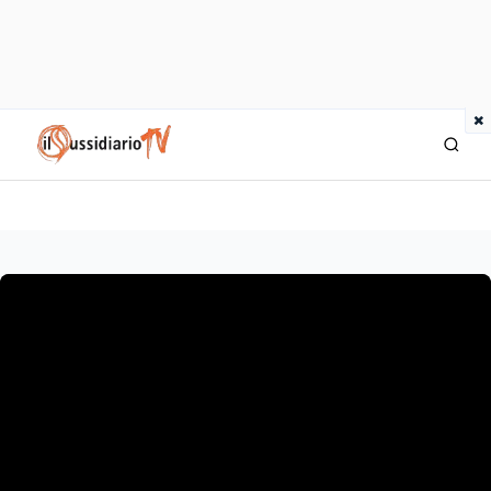
×
IlSussidiario TV