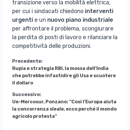
transizione verso la mobilità elettrica,
per cui i sindacati chiedono
interventi
urgenti
e un
nuovo
piano
industriale
per affrontare il problema, scongiurare
la perdita di posti di lavoro e rilanciare la
competitività delle produzioni.
Continua
Precedente:
Rupia e strategia RBI, la mossa dell’India
a
che potrebbe infastidire gli Usa e scuotere
Leggere
il dollaro
Successivo:
Ue-Mercosur, Ponzano: “Così l’Europa aiuta
la concorrenza sleale, ecco perché il mondo
agricolo protesta”