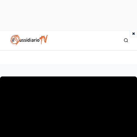
×
IlSussidiario TV