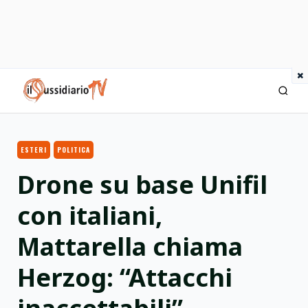
×
IlSussidiario TV
ESTERI
POLITICA
Drone su base Unifil
con italiani,
Mattarella chiama
Herzog: “Attacchi