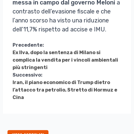
messa in campo dal governo Meloni
a
contrasto dell’evasione fiscale e che
l’anno scorso ha visto una riduzione
dell’11,7% rispetto ad accise e IMU.
Continua
Precedente:
Ex Ilva, dopo la sentenza di Milano si
a
complica la vendita per i vincoli ambientali
Leggere
più stringenti
Successivo:
Iran, il piano economico di Trump dietro
l’attacco tra petrolio, Stretto di Hormuz e
Cina