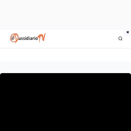
×
IlSussidiario TV