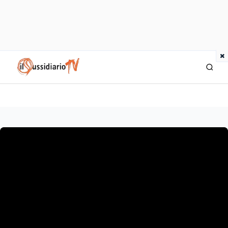
×
IlSussidiario TV