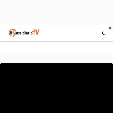
×
IlSussidiario TV