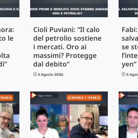
ora:
Cioli Puviani: “Il calo
Fabi:
o le
del petrolio sostiene
salv
i mercati. Oro ai
se st
olta
massimi? Protegge
l’int
di”
dal debito”
yen”
5 Agosto 2026
5 Ago
FINANZA
ECONOMIA E FINANZA