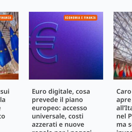
FINANZA
ECONOMIA E FINANZA
 sui
Euro digitale, cosa
Caro
la
prevede il piano
apre 
e
europeo: accesso
all’It
to
universale, costi
nel P
azzerati e nuove
ma s