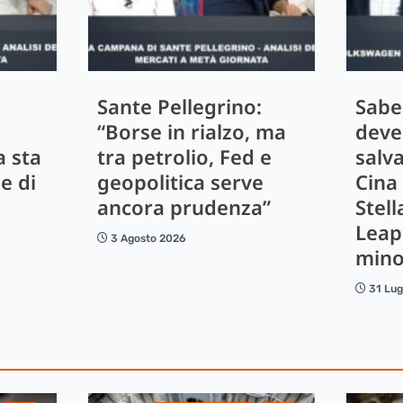
Sante Pellegrino:
Sabe
“Borse in rialzo, ma
deve
a sta
tra petrolio, Fed e
salv
e di
geopolitica serve
Cina
ancora prudenza”
Stell
Leap
3 Agosto 2026
mino
31 Lug