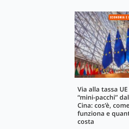
ECONOMIA E 
Via alla tassa UE
“mini-pacchi” dal
Cina: cos’è, com
funziona e quan
costa