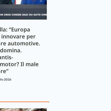
lla: “Europa
 innovare per
are automotive.
 domina.
antis-
motor? Il male
re”
lio 2026