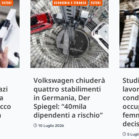
ESTERI
ECONOMIA E FINANZA
ESTERI
Volkswagen chiuderà
Studi
azi
quattro stabilimenti
lavo
la
in Germania, Der
cond
Ecco
Spiegel: “40mila
occu
a
dipendenti a rischio”
femmi
decis
10 Luglio 2026
5 Lugl