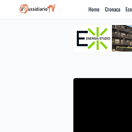
Home
Cronaca
Eco
IlSussidiario TV