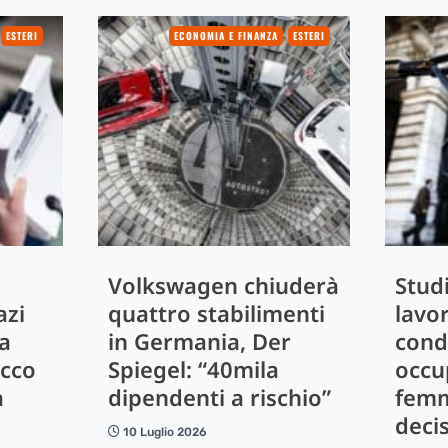
ESTERI
ECONOMIA E FINANZA
ESTERI
Volkswagen chiuderà
Studi
azi
quattro stabilimenti
lavo
la
in Germania, Der
cond
Ecco
Spiegel: “40mila
occu
a
dipendenti a rischio”
femmi
decis
10 Luglio 2026