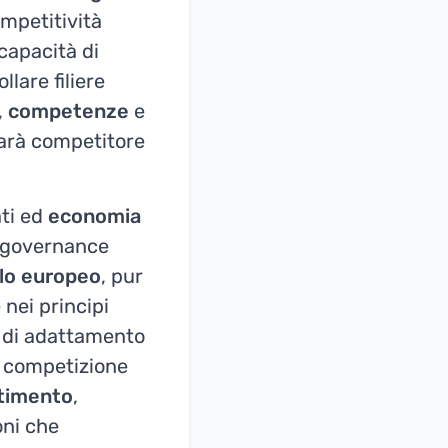
ompetitività
capacità di
lare filiere
,
competenze
e
arà competitore
ti ed
economia
ia governance
lo
europeo
, pur
 nei principi
tà di adattamento
a competizione
stimento
,
oni che