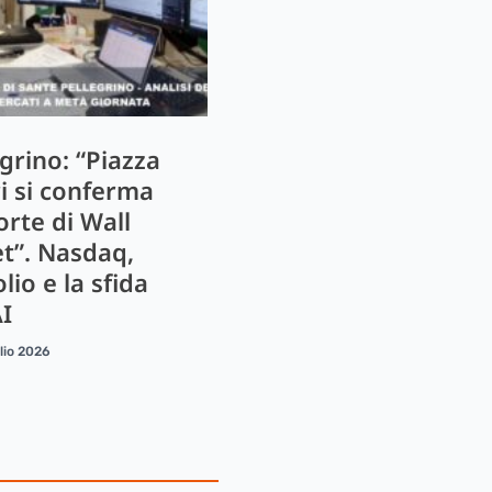
grino: “Piazza
ri si conferma
orte di Wall
et”. Nasdaq,
lio e la sfida
AI
lio 2026