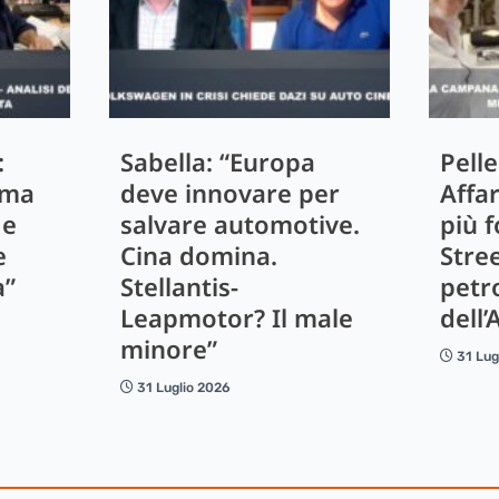
:
Sabella: “Europa
Pelle
 ma
deve innovare per
Affa
 e
salvare automotive.
più f
e
Cina domina.
Stre
a”
Stellantis-
petro
Leapmotor? Il male
dell’
minore”
31 Lug
31 Luglio 2026