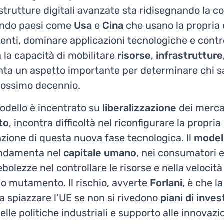
strutture digitali avanzate sta ridisegnando la c
endo paesi come
Usa
e
Cina
che usano la propria 
enti, dominare applicazioni tecnologiche e control
a la capacità di mobilitare
risorse
,
infrastrutture
ta un aspetto importante per determinare chi s
rossimo decennio.
 modello è incentrato su
liberalizzazione
dei merca
to
, incontra difficoltà nel riconfigurare la propr
zione di questa nuova fase tecnologica. Il
model
ondamenta nel
capitale
umano
, nei consumatori e
ebolezze nel controllare le risorse e nella veloci
do mutamento. Il rischio, avverte
Forlani
, è che l
a spiazzare l’UE se non si rivedono
piani di inve
le politiche industriali e supporto alle innovazi