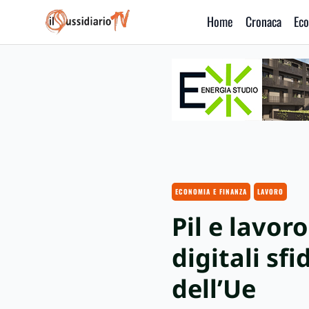
Home
Cronaca
Eco
IlSussidiario TV
ECONOMIA E FINANZA
LAVORO
Pil e lavor
digitali sf
dell’Ue