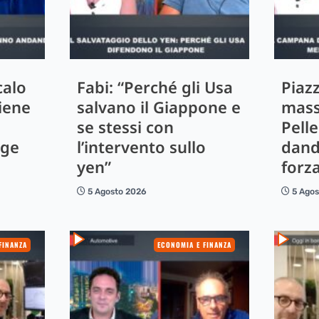
calo
Fabi: “Perché gli Usa
Piazz
tiene
salvano il Giappone e
massi
se stessi con
Pelle
gge
l’intervento sullo
dand
yen”
forza
5 Agosto 2026
5 Ago
FINANZA
ECONOMIA E FINANZA