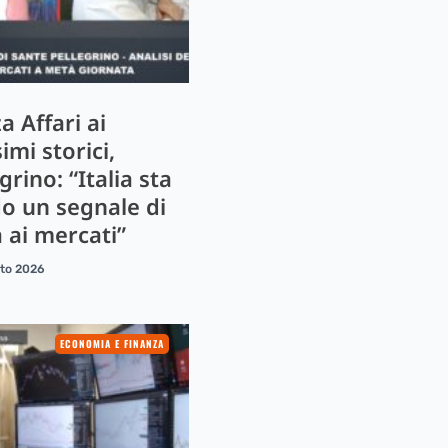
a Affari ai
mi storici,
grino: “Italia sta
o un segnale di
 ai mercati”
sto 2026
ECONOMIA E FINANZA