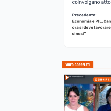
coinvolgano attor
Continua
Precedente:
Economia e PIL, Camp
a
ora si deve lavorare
Leggere
cinesi”
VIDEO CORRELATI
ECONOMIA E 