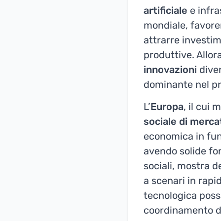
artificiale
e infra
mondiale, favor
attrarre investim
produttive. Allor
innovazioni
diven
dominante nel p
L’
Europa
, il cui
sociale di merca
economica in fun
avendo solide f
sociali, mostra d
a scenari in rapi
tecnologica poss
coordinamento del