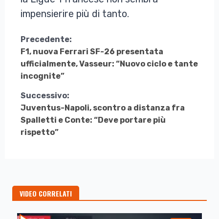
impensierire più di tanto.
Continua
Precedente:
F1, nuova Ferrari SF-26 presentata
a
ufficialmente, Vasseur: “Nuovo ciclo e tante
Leggere
incognite”
Successivo:
Juventus-Napoli, scontro a distanza fra
Spalletti e Conte: “Deve portare più
rispetto”
VIDEO CORRELATI