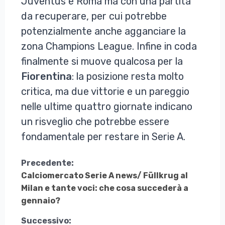
Juventus e Roma ma con una partita
da recuperare, per cui potrebbe
potenzialmente anche agganciare la
zona Champions League. Infine in coda
finalmente si muove qualcosa per la
Fiorentina
: la posizione resta molto
critica, ma due vittorie e un pareggio
nelle ultime quattro giornate indicano
un risveglio che potrebbe essere
fondamentale per restare in Serie A.
Continua
Precedente:
Calciomercato Serie A news/ Füllkrug al
a
Milan e tante voci: che cosa succederà a
Leggere
gennaio?
Successivo: