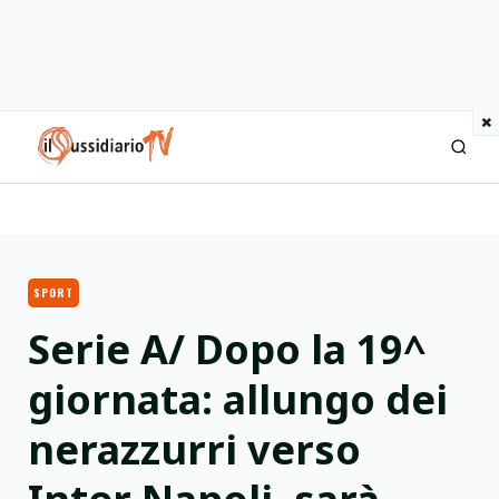
×
IlSussidiario TV
SPORT
Serie A/ Dopo la 19^
giornata: allungo dei
nerazzurri verso