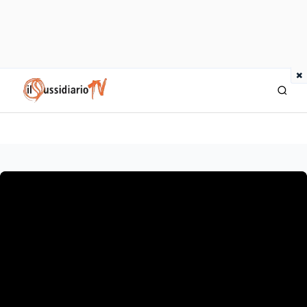
×
IlSussidiario TV