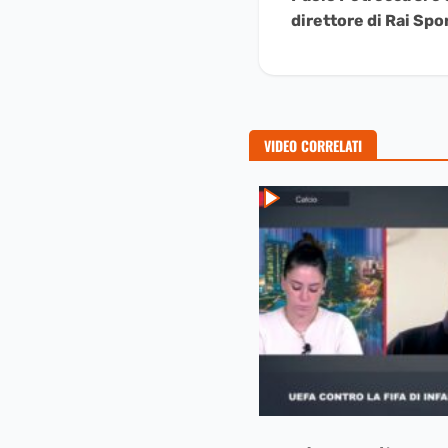
a
direttore di Rai Spo
Leggere
VIDEO CORRELATI