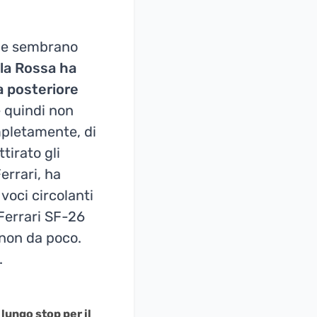
che sembrano
la Rossa ha
a posteriore
 e quindi non
mpletamente, di
tirato gli
Ferrari, ha
voci circolanti
Ferrari SF-26
 non da poco.
.
lungo stop per il