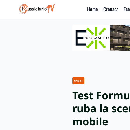
Home
Cronaca
Eco
IlSussidiario TV
SPORT
Test Formul
ruba la sce
mobile