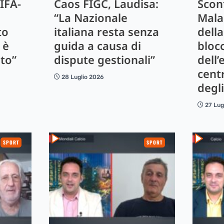
IFA-
Caos FIGC, Laudisa:
Scont
“La Nazionale
Mala
to
italiana resta senza
dell
 è
guida a causa di
bloc
to”
dispute gestionali”
dell’
cent
28 Luglio 2026
degli
27 Lug
SPORT
SPORT