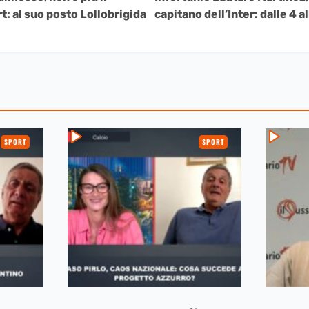
rt: al suo posto Lollobrigida
capitano dell’Inter: dalle 4 al
SPORT
SPORT