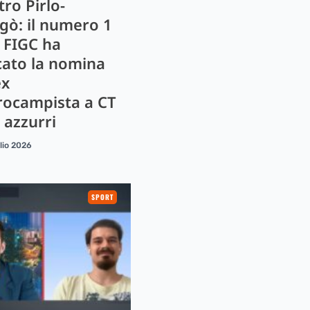
ro Pirlo-
gò: il numero 1
a FIGC ha
cato la nomina
ex
rocampista a CT
 azzurri
lio 2026
SPORT