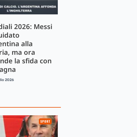
iali 2026: Messi
uidato
entina alla
ria, ma ora
ende la sfida con
pagna
lio 2026
SPORT