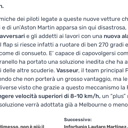
n.
lemiche dei piloti legate a queste nuove vetture 
e di un’Aston Martin apparsa sin qui disastrosa,
avversari
e gli addetti ai lavori con una
nuova al
l flap si riesce infatti a ruotare di ben 270 gradi
come di consueto. E’ capace di capovolgersi co
nello ha portato una soluzione inedita che ha at
i delle altre scuderie.
Vasseur
, il team principal 
endo che non porterà un grosso vantaggio, ma le 
verse visto che grazie a questo meccanismo la 
ngere velocità superiori di 8-10 km/h,
un “plus”
soluzione verrà adottata già a Melbourne o meno
Successivo:
dimesso, non è più il
Infortunio Lautaro Martinez, 