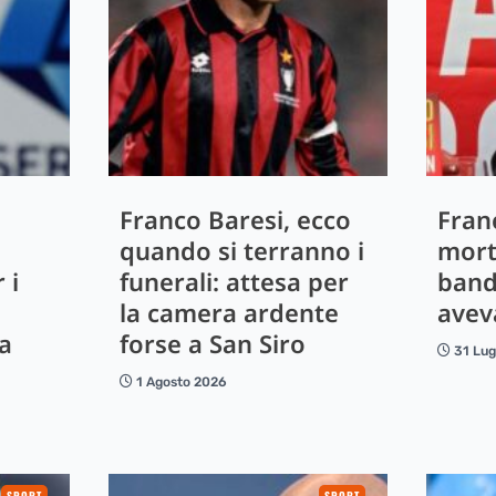
Franco Baresi, ecco
Fran
quando si terranno i
mort
 i
funerali: attesa per
band
la camera ardente
avev
sa
forse a San Siro
31 Lug
1 Agosto 2026
SPORT
SPORT