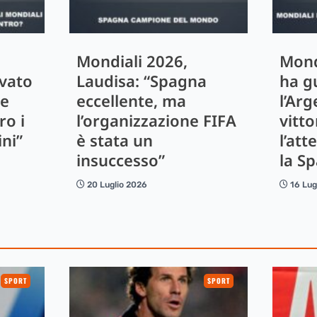
Mondiali 2026,
Mond
ivato
Laudisa: “Spagna
ha g
le
eccellente, ma
l’Arg
ro i
l’organizzazione FIFA
vitto
ini”
è stata un
l’att
insuccesso”
la S
20 Luglio 2026
16 Lug
SPORT
SPORT