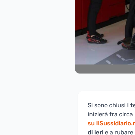
Si sono chiusi
i 
inizierà fra circ
su IlSussidiario.
di ieri
e a rubare