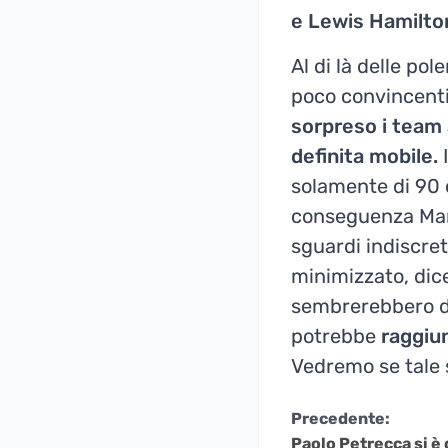
e Lewis Hamilto
Al di là delle po
poco convincenti 
sorpreso i team 
definita mobile.
I
solamente di 90 
conseguenza Mara
sguardi indiscret
minimizzato, dic
sembrerebbero di
potrebbe
raggiu
Vedremo se tale 
Continua
Precedente:
Paolo Petrecca si è 