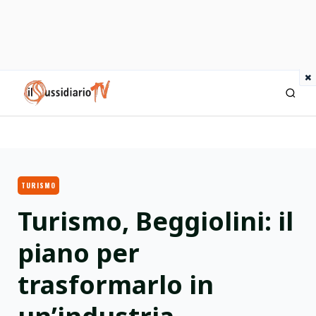
×
IlSussidiario TV
TURISMO
Turismo, Beggiolini: il
piano per
trasformarlo in