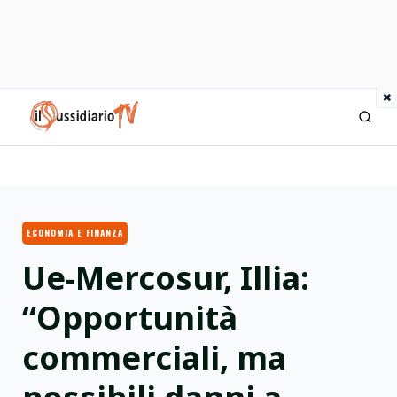
×
IlSussidiario TV
ECONOMIA E FINANZA
Ue-Mercosur, Illia:
“Opportunità
commerciali, ma