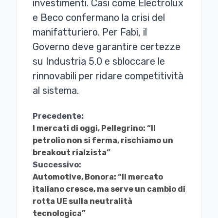
investimenti. Casi come Electrolux
e Beco confermano la crisi del
manifatturiero. Per Fabi, il
Governo deve garantire certezze
su Industria 5.0 e sbloccare le
rinnovabili per ridare competitività
al sistema.
Continua
Precedente:
I mercati di oggi, Pellegrino: “Il
a
petrolio non si ferma, rischiamo un
Leggere
breakout rialzista”
Successivo:
Automotive, Bonora: “Il mercato
italiano cresce, ma serve un cambio di
rotta UE sulla neutralità
tecnologica”