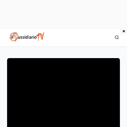
×
IlSussidiario TV