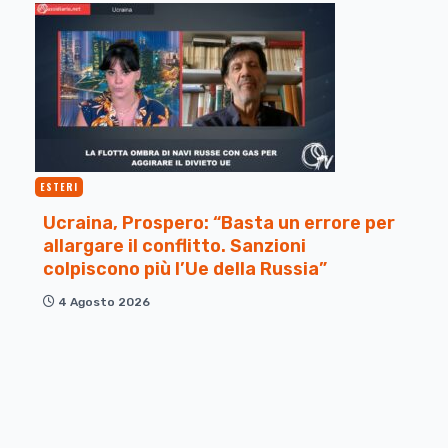
ESTERI
Ucraina, Prospero: “Basta un errore per
allargare il conflitto. Sanzioni
colpiscono più l’Ue della Russia”
4 Agosto 2026