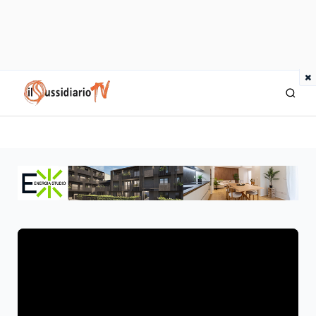
×
IlSussidiario TV