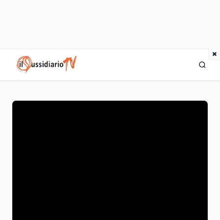
×
IlSussidiario TV