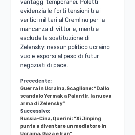
vantaggi temporanei. Poletti
evidenzia le forti tensioni tra i
vertici militari al Cremlino per la
mancanza di vittorie, mentre
esclude la sostituzione di
Zelensky: nessun politico ucraino
vuole esporsi al peso di futuri
negoziati di pace.
Continua
Precedente:
Guerra in Ucraina, Scaglione: “Dallo
a
scandalo Yermak a Palantir, la nuova
Leggere
arma di Zelensky”
Successivo:
Russia-Cina, Querini: “Xi Jinping
punta a diventare un mediatore in
Ucraina, Gaza e Iran”