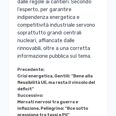
dalle regole ai cantieri. Secondo
l’esperto, per garantire
indipendenza energetica e
competitività industriale servono
soprattutto grandi centrali
nucleari, affiancate dalle
rinnovabili, oltre a una corretta
informazione pubblica sul tema.
Continua
Precedente:
Crisi energetica, Gentili: “Bene alla
a
flessibilità UE, ma resta il vincolo del
Leggere
deficit”
Successivo:
Mercati nervosi tra guerra e
inflazione, Pellegrino: “Bce sotto
pressione tra tassi e Pil”