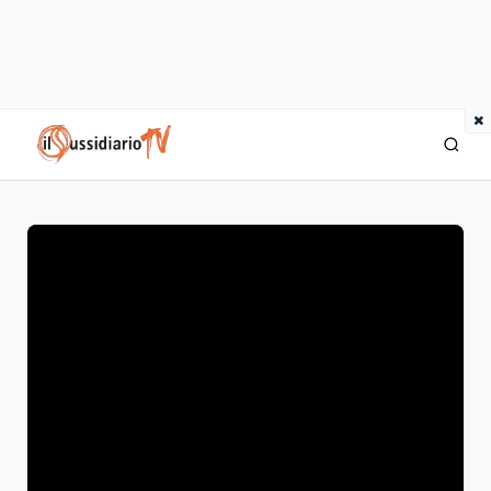
×
IlSussidiario TV