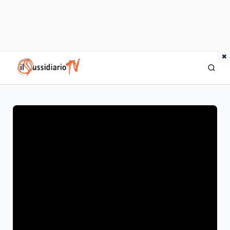
×
IlSussidiario TV