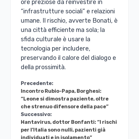
ore preziose da reinvestire in
“infrastrutture sociali” e relazioni
umane. Il rischio, avverte Bonati, è
una città efficiente ma sola; la
sfida culturale è usare la
tecnologia per includere,
preservando il calore del dialogo e
della prossimità.
Continua
Precedente:
Incontro Rubio-Papa, Borghesi:
a
“Leone si dimostra paziente, oltre
Leggere
che strenuo difensore della pace”
Successivo:
Hantavirus, dottor Bonfanti: “I rischi
per l’Italia sono nulli, pazienti già
individuati e in isolamento”