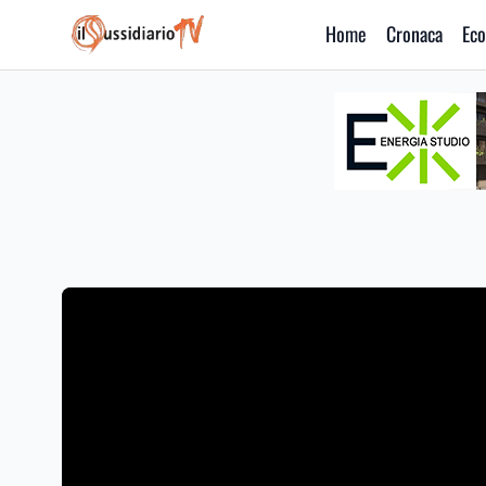
Home
Cronaca
Eco
IlSussidiario TV