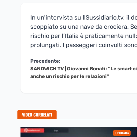
In un’intervista su IlSussidiario.tv, il 
scoppiato su una nave da crociera. Seb
rischio per l’Italia è praticamente nul
prolungati. I passeggeri coinvolti son
Continua
Precedente:
SANDWICH TV | Giovanni Bonati: “Le smart ci
a
anche un rischio per le relazioni”
Leggere
VIDEO CORRELATI
CRONACA