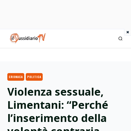
×
IlSussidiario TV
CRONACA
POLITICA
Violenza sessuale,
Limentani: “Perché
l’inserimento della