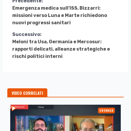
Continua
Precedente:
Emergenza medica sull’ISS, Bizzarri:
a
missioni verso Luna e Marte richiedono
Leggere
nuovi progressi sanitari
Successivo:
Meloni tra Usa, Germania e Mercosur:
rapporti delicati, alleanze strategiche e
rischi politici interni
VIDEO CORRELATI
CRONACA